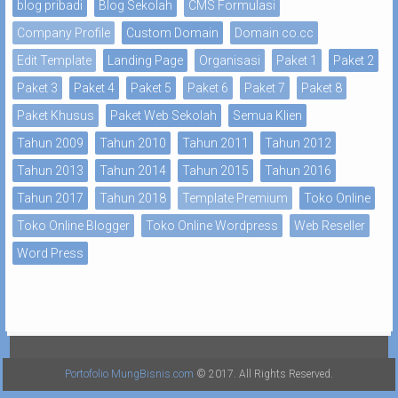
blog pribadi
Blog Sekolah
CMS Formulasi
Company Profile
Custom Domain
Domain co.cc
Edit Template
Landing Page
Organisasi
Paket 1
Paket 2
Paket 3
Paket 4
Paket 5
Paket 6
Paket 7
Paket 8
Paket Khusus
Paket Web Sekolah
Semua Klien
Tahun 2009
Tahun 2010
Tahun 2011
Tahun 2012
Tahun 2013
Tahun 2014
Tahun 2015
Tahun 2016
Tahun 2017
Tahun 2018
Template Premium
Toko Online
Toko Online Blogger
Toko Online Wordpress
Web Reseller
Word Press
Portofolio MungBisnis.com
© 2017. All Rights Reserved.