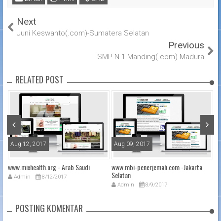
Next
Juni Keswanto(.com)-Sumatera Selatan
Previous
SMP N 1 Manding(.com)-Madura
RELATED POST
Aug 12, 2017
Aug 09, 2017
A
www.mixhealth.org - Arab Saudi
www.mbi-penerjemah.com -Jakarta
w
Selatan
Ja
Admin
8/12/2017
Admin
8/9/2017
POSTING KOMENTAR