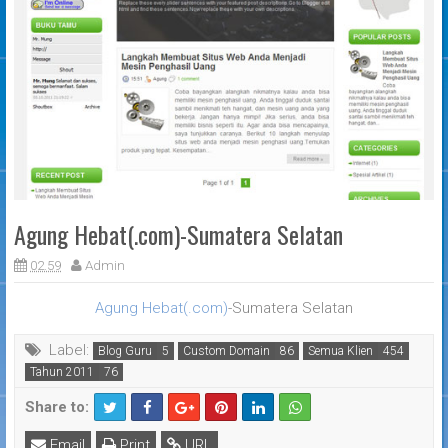
Agung Hebat(.com)-Sumatera Selatan
02.59
Admin
Agung Hebat(.com)
-Sumatera Selatan
Label:
Blog Guru
Custom Domain
Semua Klien
Tahun 2011
Share to:
Email
Print
URL