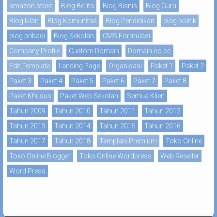
amazon store
Blog Berita
Blog Bisnis
Blog Guru
Blog Iklan
Blog Komunitas
Blog Pendidikan
blog politik
blog pribadi
Blog Sekolah
CMS Formulasi
Company Profile
Custom Domain
Domain co.cc
Edit Template
Landing Page
Organisasi
Paket 1
Paket 2
Paket 3
Paket 4
Paket 5
Paket 6
Paket 7
Paket 8
Paket Khusus
Paket Web Sekolah
Semua Klien
Tahun 2009
Tahun 2010
Tahun 2011
Tahun 2012
Tahun 2013
Tahun 2014
Tahun 2015
Tahun 2016
Tahun 2017
Tahun 2018
Template Premium
Toko Online
Toko Online Blogger
Toko Online Wordpress
Web Reseller
Word Press