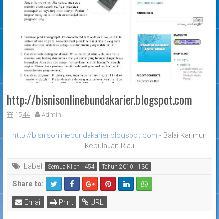
http://bisnisonlinebundakarier.blogspot.com
15.44
Admin
http://bisnisonlinebundakarier.blogspot.com
- Balai Karimun
Kepulauan Riau
Label:
Semua Klien
Tahun 2010
Share to:
Email
Print
URL