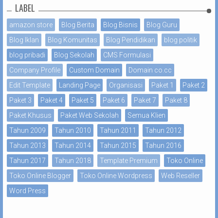
LABEL
amazon store
Blog Berita
Blog Bisnis
Blog Guru
Blog Iklan
Blog Komunitas
Blog Pendidikan
blog politik
blog pribadi
Blog Sekolah
CMS Formulasi
Company Profile
Custom Domain
Domain co.cc
Edit Template
Landing Page
Organisasi
Paket 1
Paket 2
Paket 3
Paket 4
Paket 5
Paket 6
Paket 7
Paket 8
Paket Khusus
Paket Web Sekolah
Semua Klien
Tahun 2009
Tahun 2010
Tahun 2011
Tahun 2012
Tahun 2013
Tahun 2014
Tahun 2015
Tahun 2016
Tahun 2017
Tahun 2018
Template Premium
Toko Online
Toko Online Blogger
Toko Online Wordpress
Web Reseller
Word Press