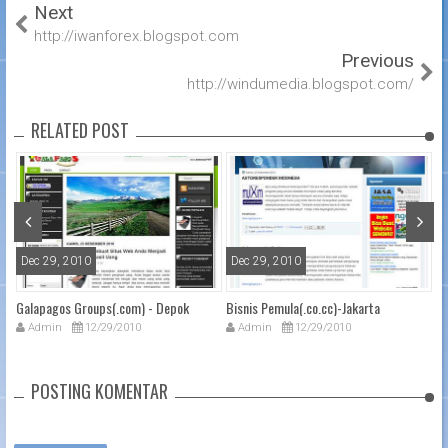
Next
http://iwanforex.blogspot.com
Previous
http://windumedia.blogspot.com/
RELATED POST
Dec 29, 2010
Dec 29, 2010
D
a-
Galapagos Groups(.com) - Depok
Bisnis Pemula(.co.cc)-Jakarta
Pr
M
Admin
12/29/2010
Admin
12/29/2010
POSTING KOMENTAR