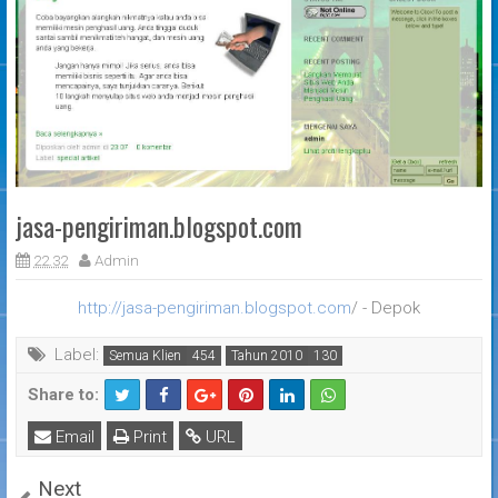
jasa-pengiriman.blogspot.com
22.32
Admin
http://jasa-pengiriman.blogspot.com
/ - Depok
Label:
Semua Klien
Tahun 2010
Share to:
Email
Print
URL
Next