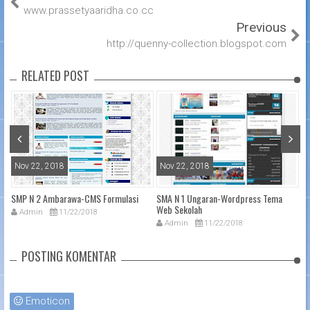
www.prassetyaaridha.co.cc
Previous
http://quenny-collection.blogspot.com
RELATED POST
Nov 22, 2018
Nov 22, 2018
N
SMP N 2 Ambarawa-CMS Formulasi
SMA N 1 Ungaran-Wordpress Tema
pe
Web Sekolah
La
Admin
11/22/2018
Admin
11/22/2018
POSTING KOMENTAR
Emoticon