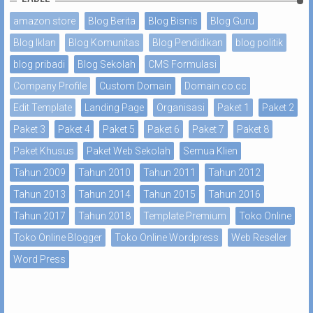
amazon store
Blog Berita
Blog Bisnis
Blog Guru
Blog Iklan
Blog Komunitas
Blog Pendidikan
blog politik
blog pribadi
Blog Sekolah
CMS Formulasi
Company Profile
Custom Domain
Domain co.cc
Edit Template
Landing Page
Organisasi
Paket 1
Paket 2
Paket 3
Paket 4
Paket 5
Paket 6
Paket 7
Paket 8
Paket Khusus
Paket Web Sekolah
Semua Klien
Tahun 2009
Tahun 2010
Tahun 2011
Tahun 2012
Tahun 2013
Tahun 2014
Tahun 2015
Tahun 2016
Tahun 2017
Tahun 2018
Template Premium
Toko Online
Toko Online Blogger
Toko Online Wordpress
Web Reseller
Word Press