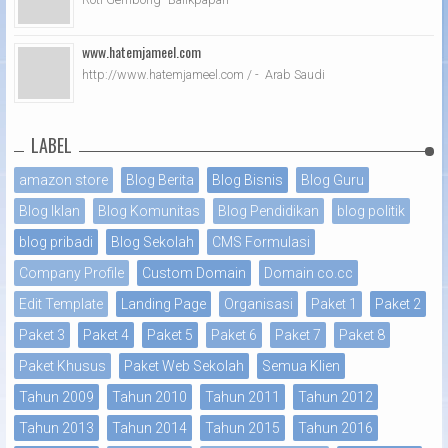
www.hatemjameel.com
http://www.hatemjameel.com / - Arab Saudi
LABEL
amazon store
Blog Berita
Blog Bisnis
Blog Guru
Blog Iklan
Blog Komunitas
Blog Pendidikan
blog politik
blog pribadi
Blog Sekolah
CMS Formulasi
Company Profile
Custom Domain
Domain co.cc
Edit Template
Landing Page
Organisasi
Paket 1
Paket 2
Paket 3
Paket 4
Paket 5
Paket 6
Paket 7
Paket 8
Paket Khusus
Paket Web Sekolah
Semua Klien
Tahun 2009
Tahun 2010
Tahun 2011
Tahun 2012
Tahun 2013
Tahun 2014
Tahun 2015
Tahun 2016