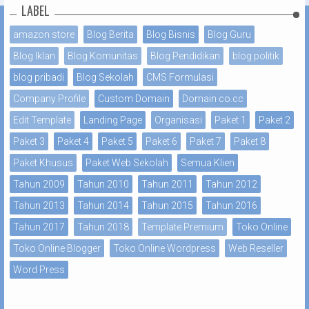
LABEL
amazon store
Blog Berita
Blog Bisnis
Blog Guru
Blog Iklan
Blog Komunitas
Blog Pendidikan
blog politik
blog pribadi
Blog Sekolah
CMS Formulasi
Company Profile
Custom Domain
Domain co.cc
Edit Template
Landing Page
Organisasi
Paket 1
Paket 2
Paket 3
Paket 4
Paket 5
Paket 6
Paket 7
Paket 8
Paket Khusus
Paket Web Sekolah
Semua Klien
Tahun 2009
Tahun 2010
Tahun 2011
Tahun 2012
Tahun 2013
Tahun 2014
Tahun 2015
Tahun 2016
Tahun 2017
Tahun 2018
Template Premium
Toko Online
Toko Online Blogger
Toko Online Wordpress
Web Reseller
Word Press