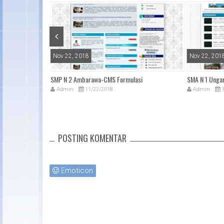
o
k
Nov 22, 2018
Nov 22, 201
Magelang
SMP N 2 Ambarawa-CMS Formulasi
SMA N 1 Unga
Admin
11/22/2018
Admin
1
POSTING KOMENTAR
Emoticon