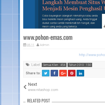
www.pohon-emas.com
05.11
Admin
http://www.poh
Label:
Semua Klien
Tahun 2010
Share to:
T
F
Next
wi
a
tt
c
www.nitashop.com
er
e
b
RELATED POST
o