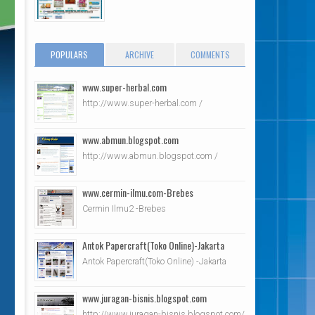
POPULARS
ARCHIVE
COMMENTS
www.super-herbal.com
http://www.super-herbal.com /
www.abmun.blogspot.com
http://www.abmun.blogspot.com /
www.cermin-ilmu.com-Brebes
Cermin Ilmu2 -Brebes
Antok Papercraft(Toko Online)-Jakarta
Antok Papercraft(Toko Online) -Jakarta
www.juragan-bisnis.blogspot.com
http://www.juragan-bisnis.blogspot.com/