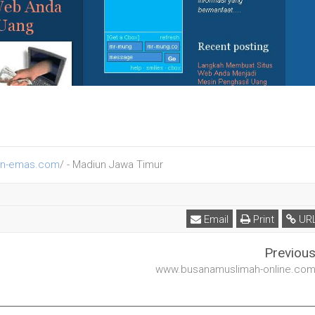
on-emas.com
/ - Madiun Jawa Timur
Email
Print
UR
Previou
www.busanamuslimah-online.co