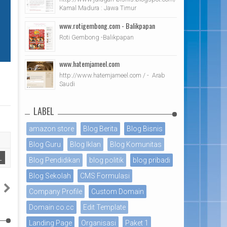
Kamal Madura : Jawa Timur
www.rotigembong.com - Balikpapan
Roti Gembong -Balikpapan
www.hatemjameel.com
http://www.hatemjameel.com / - Arab
Saudi
LABEL
amazon store
Blog Berita
Blog Bisnis
Blog Guru
Blog Iklan
Blog Komunitas
L
Blog Pendidikan
blog politik
blog pribadi
Blog Sekolah
CMS Formulasi
s
Company Profile
Custom Domain
m
Domain co.cc
Edit Template
Landing Page
Organisasi
Paket 1