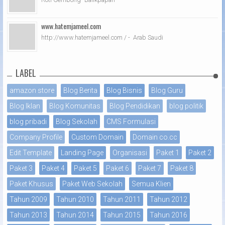
www.hatemjameel.com
http://www.hatemjameel.com / - Arab Saudi
LABEL
amazon store
Blog Berita
Blog Bisnis
Blog Guru
Blog Iklan
Blog Komunitas
Blog Pendidikan
blog politik
blog pribadi
Blog Sekolah
CMS Formulasi
Company Profile
Custom Domain
Domain co.cc
Edit Template
Landing Page
Organisasi
Paket 1
Paket 2
Paket 3
Paket 4
Paket 5
Paket 6
Paket 7
Paket 8
Paket Khusus
Paket Web Sekolah
Semua Klien
Tahun 2009
Tahun 2010
Tahun 2011
Tahun 2012
Tahun 2013
Tahun 2014
Tahun 2015
Tahun 2016