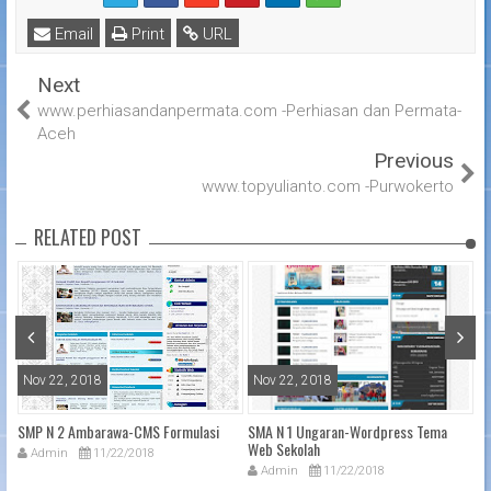
Email
Print
URL
Next
www.perhiasandanpermata.com -Perhiasan dan Permata-
Aceh
Previous
www.topyulianto.com -Purwokerto
RELATED POST
Nov 22, 2018
Nov 22, 2018
N
SMP N 2 Ambarawa-CMS Formulasi
SMA N 1 Ungaran-Wordpress Tema
pe
Web Sekolah
La
Admin
11/22/2018
Admin
11/22/2018