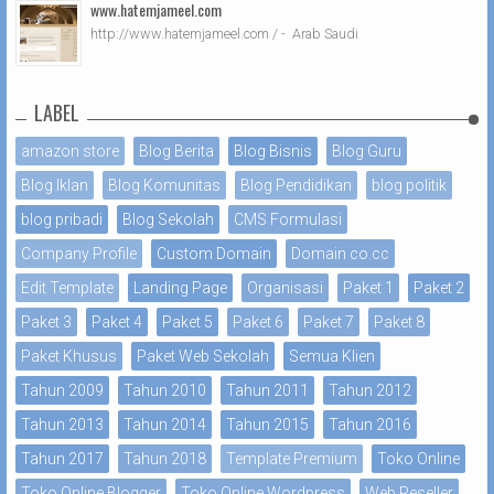
www.hatemjameel.com
http://www.hatemjameel.com / - Arab Saudi
LABEL
amazon store
Blog Berita
Blog Bisnis
Blog Guru
Blog Iklan
Blog Komunitas
Blog Pendidikan
blog politik
blog pribadi
Blog Sekolah
CMS Formulasi
Company Profile
Custom Domain
Domain co.cc
Edit Template
Landing Page
Organisasi
Paket 1
Paket 2
Paket 3
Paket 4
Paket 5
Paket 6
Paket 7
Paket 8
Paket Khusus
Paket Web Sekolah
Semua Klien
Tahun 2009
Tahun 2010
Tahun 2011
Tahun 2012
Tahun 2013
Tahun 2014
Tahun 2015
Tahun 2016
Tahun 2017
Tahun 2018
Template Premium
Toko Online
Toko Online Blogger
Toko Online Wordpress
Web Reseller