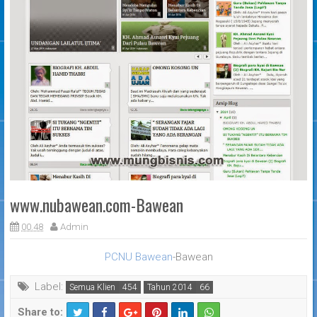
www.nubawean.com-Bawean
00.48
Admin
PCNU Bawean
-Bawean
Label:
Semua Klien
Tahun 2014
Share to: