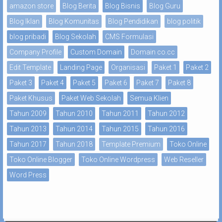
amazon store
Blog Berita
Blog Bisnis
Blog Guru
Blog Iklan
Blog Komunitas
Blog Pendidikan
blog politik
blog pribadi
Blog Sekolah
CMS Formulasi
Company Profile
Custom Domain
Domain co.cc
Edit Template
Landing Page
Organisasi
Paket 1
Paket 2
Paket 3
Paket 4
Paket 5
Paket 6
Paket 7
Paket 8
Paket Khusus
Paket Web Sekolah
Semua Klien
Tahun 2009
Tahun 2010
Tahun 2011
Tahun 2012
Tahun 2013
Tahun 2014
Tahun 2015
Tahun 2016
Tahun 2017
Tahun 2018
Template Premium
Toko Online
Toko Online Blogger
Toko Online Wordpress
Web Reseller
Word Press