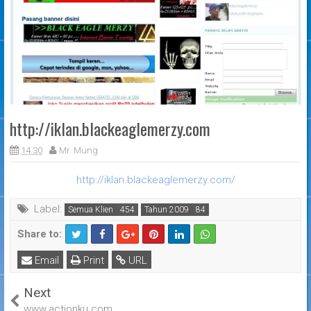
http://iklan.blackeaglemerzy.com
14.30
Mr. Mung
http://iklan.blackeaglemerzy.com/
Label:
Semua Klien
Tahun 2009
Share to:
Email
Print
URL
Next
www.actionku.com