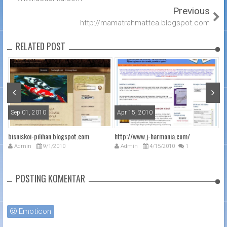
Previous
http://mamatrahmattea.blogspot.com
RELATED POST
Sep 01, 2010
Apr 15, 2010
A
a-
bisniskoi-pilihan.blogspot.com
http://www.j-harmonia.com/
ht
Admin
9/1/2010
Admin
4/15/2010
1
POSTING KOMENTAR
Emoticon