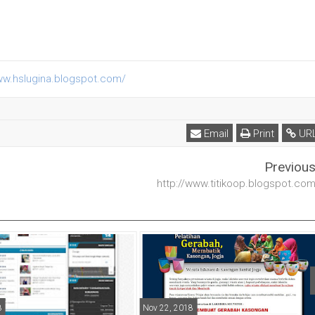
ww.hslugina.blogspot.com/
Email
Print
UR
Previou
http://www.titikoop.blogspot.co
8
Nov 22, 2018