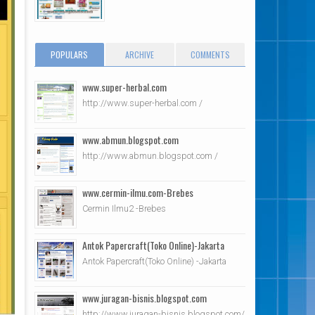
POPULARS
ARCHIVE
COMMENTS
www.super-herbal.com
http://www.super-herbal.com /
www.abmun.blogspot.com
http://www.abmun.blogspot.com /
www.cermin-ilmu.com-Brebes
Cermin Ilmu2 -Brebes
Antok Papercraft(Toko Online)-Jakarta
Antok Papercraft(Toko Online) -Jakarta
www.juragan-bisnis.blogspot.com
http://www.juragan-bisnis.blogspot.com/