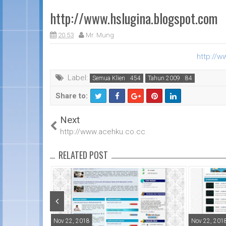
http://www.hslugina.blogspot.com
20.53
Mr. Mung
http://w
Label:
Semua Klien
Tahun 2009
Share to:
T
F
Next
wi
a
tt
c
http://www.acehku.co.cc
er
e
b
RELATED POST
o
o
k
Nov 22, 2018
Nov 22, 201