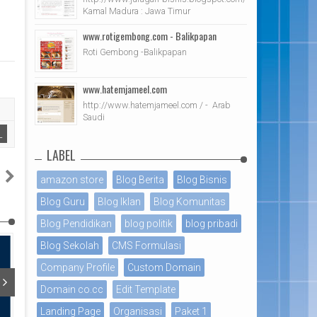
Kamal Madura : Jawa Timur
www.rotigembong.com - Balikpapan
Roti Gembong -Balikpapan
www.hatemjameel.com
http://www.hatemjameel.com / - Arab
Saudi
L
LABEL
s
amazon store
Blog Berita
Blog Bisnis
m
Blog Guru
Blog Iklan
Blog Komunitas
Blog Pendidikan
blog politik
blog pribadi
Blog Sekolah
CMS Formulasi
Company Profile
Custom Domain
Domain co.cc
Edit Template
Nov 20, 2018
Nov 19, 2018
Landing Page
Organisasi
Paket 1