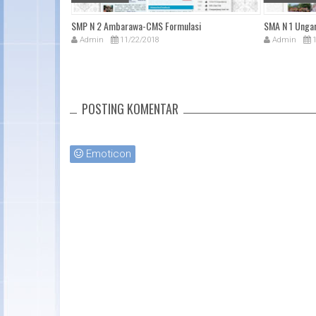
/
SMP N 2 Ambarawa-CMS Formulasi
SMA N 1 Unga
Admin
11/22/2018
Admin
1
POSTING KOMENTAR
Emoticon