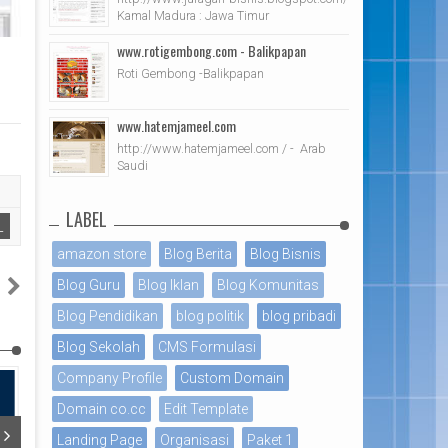
Kamal Madura : Jawa Timur
www.rotigembong.com - Balikpapan
Roti Gembong -Balikpapan
www.hatemjameel.com
http://www.hatemjameel.com / - Arab
Saudi
LABEL
L
amazon store
Blog Berita
Blog Bisnis
s
Blog Guru
Blog Iklan
Blog Komunitas
c
Blog Pendidikan
blog politik
blog pribadi
Blog Sekolah
CMS Formulasi
Company Profile
Custom Domain
Domain co.cc
Edit Template
Landing Page
Organisasi
Paket 1