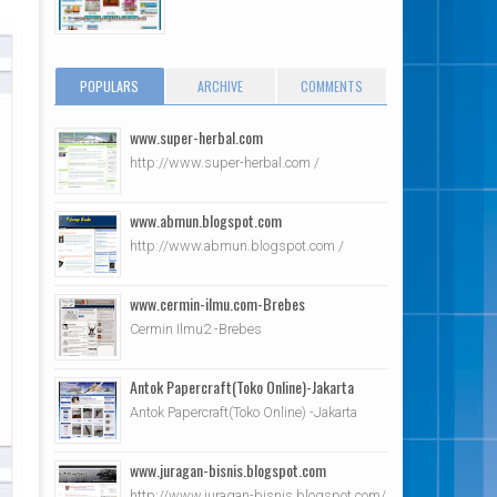
POPULARS
ARCHIVE
COMMENTS
www.super-herbal.com
http://www.super-herbal.com /
www.abmun.blogspot.com
http://www.abmun.blogspot.com /
www.cermin-ilmu.com-Brebes
Cermin Ilmu2 -Brebes
Antok Papercraft(Toko Online)-Jakarta
Antok Papercraft(Toko Online) -Jakarta
www.juragan-bisnis.blogspot.com
http://www.juragan-bisnis.blogspot.com/