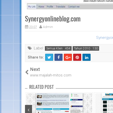
Synergyonlineblog.com
23.07
Admin
Synergyo
Label:
Semua Klien
Tahun 2010
Share to:
T
F
Next
wi
a
tt
c
www.majalah-mitos.com
er
e
b
RELATED POST
o
o
k