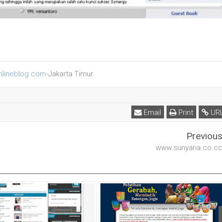
nlineblog.com
-Jakarta Timur
Email
Print
UR
Previou
www.sunyana.co.c