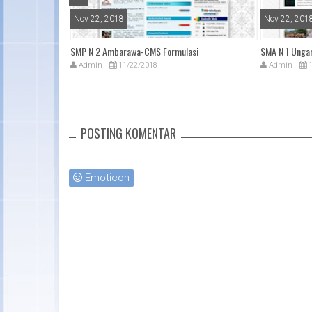
Nov 22, 2018
Nov 22, 201
Magelang
SMP N 2 Ambarawa-CMS Formulasi
SMA N 1 Unga
Admin
11/22/2018
Admin
1
POSTING KOMENTAR
Emoticon