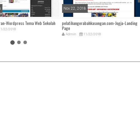
8
Nov 22, 2018
ran-Wordpress Tema Web Sekolah
pelatihangerabahkasongan.com-Jogja-Landing
Page
1/22/2018
Admin
11/22/2018