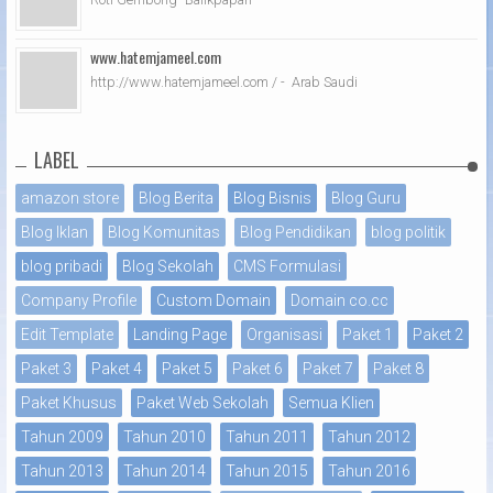
www.hatemjameel.com
http://www.hatemjameel.com / - Arab Saudi
LABEL
amazon store
Blog Berita
Blog Bisnis
Blog Guru
Blog Iklan
Blog Komunitas
Blog Pendidikan
blog politik
blog pribadi
Blog Sekolah
CMS Formulasi
Company Profile
Custom Domain
Domain co.cc
Edit Template
Landing Page
Organisasi
Paket 1
Paket 2
Paket 3
Paket 4
Paket 5
Paket 6
Paket 7
Paket 8
Paket Khusus
Paket Web Sekolah
Semua Klien
Tahun 2009
Tahun 2010
Tahun 2011
Tahun 2012
Tahun 2013
Tahun 2014
Tahun 2015
Tahun 2016